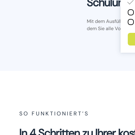
Schulungsv
Mit dem Ausfüllen reg
dem Sie alle Vorlagen
SO FUNKTIONIERT’S
In 4 Schritten zu Ihrer k