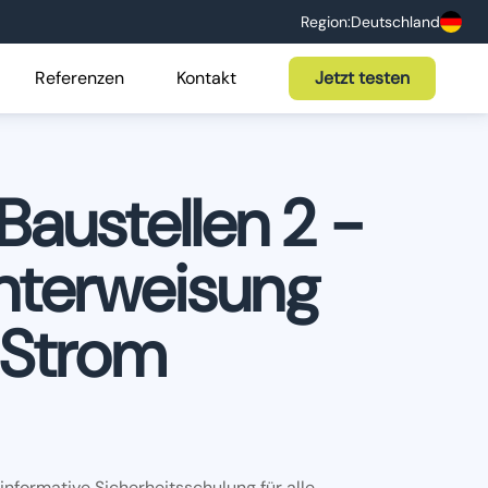
Region:
Deutschland
Referenzen
Kontakt
Jetzt testen
Baustellen 2 -
nterweisung
 Strom
 informative Sicherheitsschulung für alle