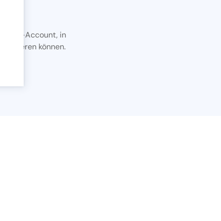
ie
A DEMO-Account, in
xportieren können.
ung
er