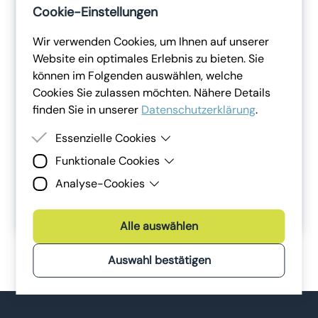
Cookie-Einstellungen
Wir verwenden Cookies, um Ihnen auf unserer
Website ein optimales Erlebnis zu bieten. Sie
können im Folgenden auswählen, welche
Cookies Sie zulassen möchten. Nähere Details
finden Sie in unserer
Datenschutzerklärung
.
Essenzielle Cookies
Funktionale Cookies
Essenzielle Cookies sind Cookies, welche für die
ordnungsgemäße Funktion der Website benötigt
Analyse-Cookies
Funktionale Cookies erlauben es uns, Ihnen
Hier können Sie die Schulung bearbeiten,
werden. Ohne diese Cookies kann die Website
externe Inhalte (z.B. Videos) auf unserer
nicht angezeigt werden.
Analyse-Cookies sind Cookies, die wir zur
ausdrucken oder weitere Vorlagen entdecken.
Webseite bereitzustellen und Ihnen einen
Analyse und Verbesserung der Webseiten der
Alle auswählen
reibungslosen Website-Besuch zu ermöglichen.
Lena Digital GmbH sowie unserer Services und
Marketingmaßnahmen verwenden.
Auswahl bestätigen
Bevorzugt verwenden wir dafür Tools, die keine
Daten außerhalb der Europäischen Union
senden.