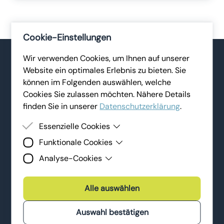
Cookie-Einstellungen
Wir verwenden Cookies, um Ihnen auf unserer
Website ein optimales Erlebnis zu bieten. Sie
können im Folgenden auswählen, welche
REFERENZEN
Cookies Sie zulassen möchten. Nähere Details
finden Sie in unserer
Datenschutzerklärung
.
Unsere Kund:innen
Essenzielle Cookies
Funktionale Cookies
Essenzielle Cookies sind Cookies, welche für die
Für unsere Kund:innen gehen wir oft die Extrameile.
ordnungsgemäße Funktion der Website benötigt
Das spiegelt sich in der gelungenen Zusammenarbeit
Analyse-Cookies
Funktionale Cookies erlauben es uns, Ihnen
werden. Ohne diese Cookies kann die Website
wider:
externe Inhalte (z.B. Videos) auf unserer
nicht angezeigt werden.
Analyse-Cookies sind Cookies, die wir zur
Webseite bereitzustellen und Ihnen einen
Analyse und Verbesserung der Webseiten der
Alle auswählen
reibungslosen Website-Besuch zu ermöglichen.
Lena Digital GmbH sowie unserer Services und
Marketingmaßnahmen verwenden.
Auswahl bestätigen