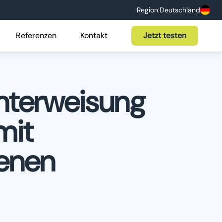
Region:
Deutschland
Referenzen
Kontakt
Jetzt testen
nterweisung
mit
enen