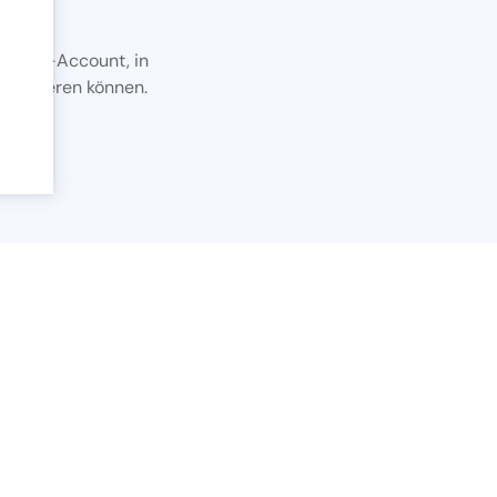
A DEMO-Account, in
ie
xportieren können.
ung
er